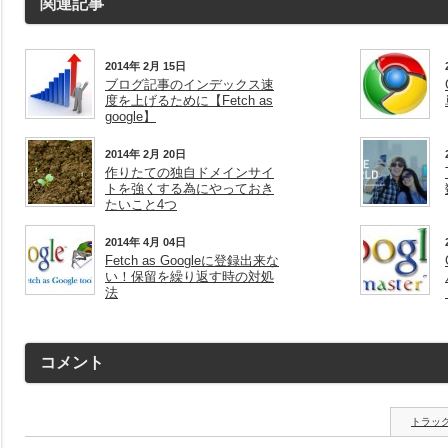
関連記事
2014年 2月 15日
ブログ記事のインデックス速
度を上げるために【Fetch as
google】
2014年 2月 20日
作りたての独自ドメインサイ
トを強くする為にやっておき
たいこと4つ
2014年 4月 04日
Fetch as Googleに登録出来な
い！保留を繰り返す時の対処
法
コメント
トラックバ