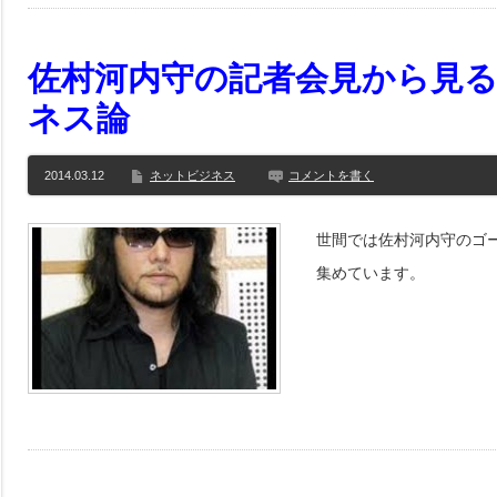
佐村河内守の記者会見から見
ネス論
2014.03.12
ネットビジネス
コメントを書く
世間では佐村河内守のゴ
集めています。